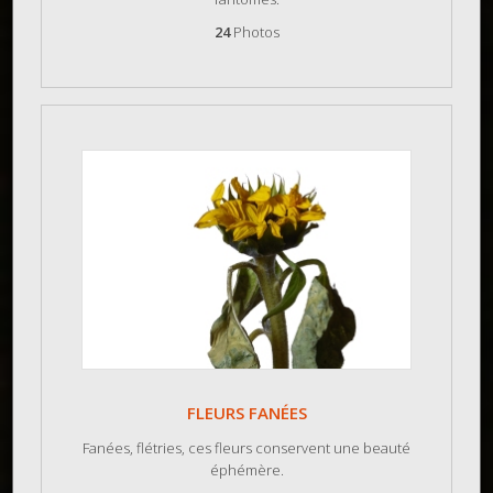
24
Photos
FLEURS FANÉES
Fanées, flétries, ces fleurs conservent une beauté
éphémère.