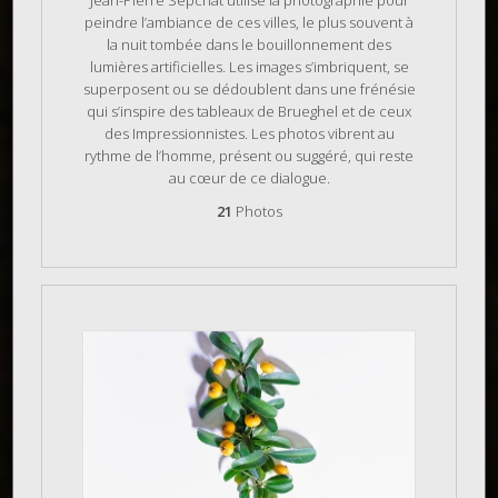
peindre l’ambiance de ces villes, le plus souvent à
la nuit tombée dans le bouillonnement des
lumières artificielles. Les images s’imbriquent, se
superposent ou se dédoublent dans une frénésie
qui s’inspire des tableaux de Brueghel et de ceux
des Impressionnistes. Les photos vibrent au
rythme de l’homme, présent ou suggéré, qui reste
au cœur de ce dialogue.
21
Photos