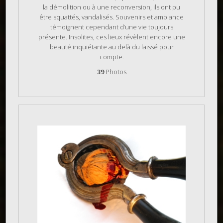
la démolition ou à une reconversion, ils ont pu
être squattés, vandalisés. Souvenirs et ambiance
témoignent cependant d’une vie toujours
présente. Insolites, ces lieux révèlent encore une
beauté inquiétante au delà du laissé pour
compte.
39
Photos