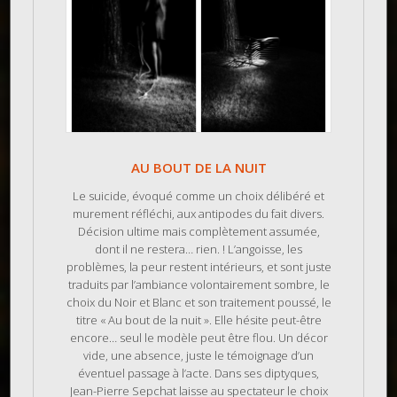
AU BOUT DE LA NUIT
Le suicide, évoqué comme un choix délibéré et
murement réfléchi, aux antipodes du fait divers.
Décision ultime mais complètement assumée,
dont il ne restera… rien. ! L’angoisse, les
problèmes, la peur restent intérieurs, et sont juste
traduits par l’ambiance volontairement sombre, le
choix du Noir et Blanc et son traitement poussé, le
titre « Au bout de la nuit ». Elle hésite peut-être
encore… seul le modèle peut être flou. Un décor
vide, une absence, juste le témoignage d’un
éventuel passage à l’acte. Dans ses diptyques,
Jean-Pierre Sepchat laisse au spectateur le choix