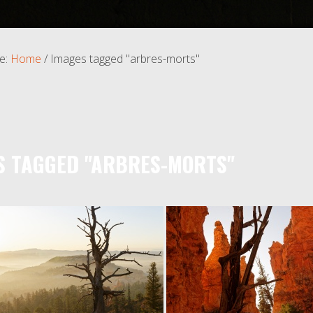
e:
Home
/
Images tagged "arbres-morts"
S TAGGED "ARBRES-MORTS"