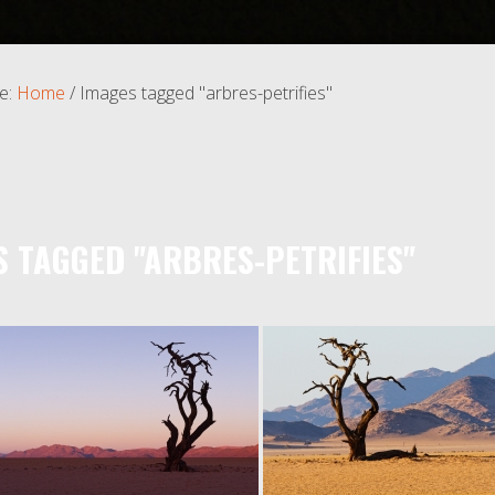
e:
Home
/
Images tagged "arbres-petrifies"
S TAGGED "ARBRES-PETRIFIES"