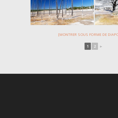
[MONTRER SOUS FORME DE DIAP
1
2
►
s