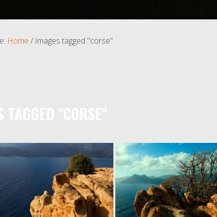
e:
Home
/
Images tagged "corse"
S TAGGED "CORSE"