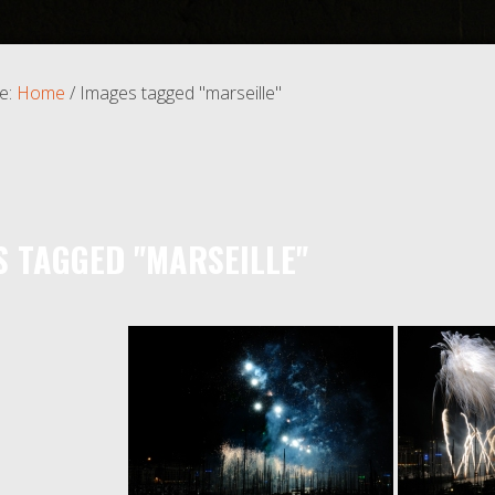
e:
Home
/
Images tagged "marseille"
S TAGGED "MARSEILLE"